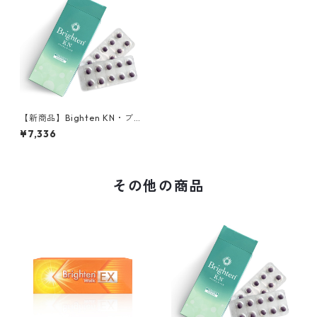
【新商品】Bighten KN・ブラ
イテン ケーエヌ・20日分60
¥7,336
粒
その他の商品