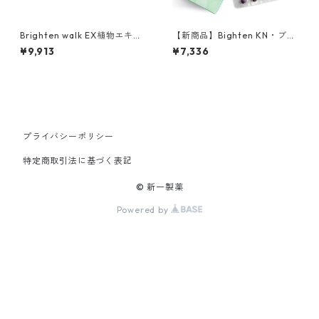
Brighten walk EX植物エキス
【新商品】Bighten KN・ブラ
含有加工食品
イテン ケーエヌ・20日分60
¥9,913
¥7,336
粒
プライバシーポリシー
特定商取引法に基づく表記
© 新一製薬
Powered by