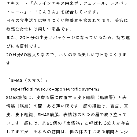
エキス」・「赤ワインエキス由来ポリフェノール、レスベラ
トロール」・「ＧＡＢＡ」を配合しています。
日々の食生活では摂りにくい栄養素も含まれており、美容に
敏感な女性には嬉しい商品です。
また、20日分の小分けパッケージになっているため、持ち運
びにも便利です。
20日分60粒入りなので、ハリのある美しい毎日をつくりま
す。
「SMAS（スマス）」
「superficial musculo-aponeurotic system」
SMAS筋膜は、皮膚深層に位置する皮下組織（脂肪層）と表
情筋（筋層）の間にある薄い膜です。顔の組織は、表皮、真
皮、皮下組織、SMAS筋膜、表情筋の５つの層で成り立って
います。顔には、約60個の「表情筋」と呼ばれる筋肉が存在
してますが、それらの筋肉は、他の体の中にある筋肉とは少