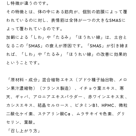
し特徴が違うのです。
その特徴とは、体の中にある筋肉が、個別の筋膜によって覆
われているのに対し、表情筋は全体が一つの大きなSMASに
よって覆われているのです。
加齢による「しわ」や「たるみ」「ほうれい線」は、土台と
なるこの「SMAS」の衰えが原因です。「SMAS」が引き締ま
れば、「しわ」や「たるみ」「ほうれい線」の改善に効果的
ということです。
「原材料・成分」混合植物エキス（ブドウ種子抽出物、メロ
ン果汁濃縮物）（フランス製造） 、イチョウ葉エキス、寒
天、ギャバ、アロニアエキスパウダー 、赤ワインエキス末 、
カシスエキス、結晶セルロース 、ビタミンB1、HPMC、微粒
二酸化ケイ素、ステアリン酸Ca 、ムラサキイモ色素、グリ
セリン、葉酸。
「召し上がり方」